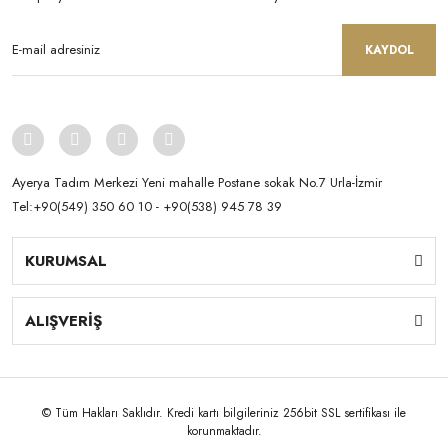
KAYDOL
Ayerya Tadım Merkezi Yeni mahalle Postane sokak No.7 Urla-İzmir
Tel:+90(549) 350 60 10 - +90(538) 945 78 39
KURUMSAL
ALIŞVERİŞ
© Tüm Hakları Saklıdır. Kredi kartı bilgileriniz 256bit SSL sertifikası ile
korunmaktadır.