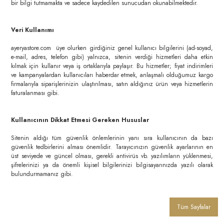
bir bilgi tutmamakta ve sadece kaydedilen sunucudan okunabilmektedir.
Veri Kullanımı
ayeryastore.com üye olurken girdiğiniz genel kullanıcı bilgilerini (ad-soyad,
e-mail, adres, telefon gibi) yalnızca, sitenin verdiği hizmetleri daha etkin
kılmak için kullanır veya iş ortaklarıyla paylaşır. Bu hizmetler; fiyat indirimleri
ve kampanyalardan kullanıcıları haberdar etmek, anlaşmalı olduğumuz kargo
firmalarıyla siparişlerinizin ulaştırılması, satın aldığınız ürün veya hizmetlerin
faturalanması gibi.
Kullanıcının Dikkat Etmesi Gereken Hususlar
Sitenin aldığı tüm güvenlik önlemlerinin yanı sıra kullanıcının da bazı
güvenlik tedbirlerini alması önemlidir. Tarayıcınızın güvenlik ayarlarının en
üst seviyede ve güncel olması, gerekli antivirüs vb. yazılımların yüklenmesi,
şifrelerinizi ya da önemli kişisel bilgilerinizi bilgisayarınızda yazılı olarak
bulundurmamanız gibi.
Tüm Sayfalar