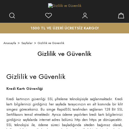
1500 TL VE ÜZERİ ÜCRETSİZ KARGO!
Anasayfa
Sayfalar
Gizlilik ve Güvenlik
Gizlilik ve Güvenlik
Gizlilik ve Güvenlik
Kredi Kartı Güvenliği
Kredi kartınızın güvenliği SSL şifreleme teknolojisiyle sağlanmaktadır. Kredi
kartı bilgilerinizi girdiğiniz her sayfada tarayıcınızın en alt kısmında bir kilit
simgesi göreceksiniz. Bu simge RapidSSL tarafından sağlanan 128 Bit SSL
Sertifikasını temsil etmektedir. Ayrıca ödeme yapılırken kredi kartı bilgilerinizi
girdiğiniz sayfalarda internet adres bölümü http den https ye dönüşecektir.
SSL teknolojisi ile, ödeme süreci başladığında siteden bağımsız olarak,