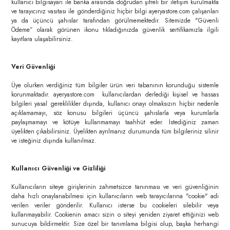
kullanıcı bilgisayarı ile banka arasında doğrudan şifreli bir iletişim kurulmakta
ve tarayıcınız vasıtası ile gönderdiğiniz hiçbir bilgi ayeryastore.com çalışanları
ya da üçüncü şahıslar tarafından görülmemektedir. Sitemizde "Güvenli
Ödeme” olarak görünen ikonu tıkladığınızda güvenlik sertifikamızla ilgili
kayıtlara ulaşabilirsiniz.
Veri Güvenliği
Üye olurken verdiğiniz tüm bilgiler ürün veri tabanının korunduğu sistemle
korunmaktadır. ayeryastore.com kullanıcılardan derlediği kişisel ve hassas
bilgileri yasal gereklilikler dışında, kullanıcı onayı olmaksızın hiçbir nedenle
açıklamamayı, söz konusu bilgileri üçüncü şahıslarla veya kurumlarla
paylaşmamayı ve kötüye kullanmamayı taahhüt eder. İstediğiniz zaman
üyelikten çıkabilirsiniz. Üyelikten ayrılmanız durumunda tüm bilgileriniz silinir
ve isteğiniz dışında kullanılmaz.
Kullanıcı Güvenliği ve Gizliliği
Kullanıcıların siteye girişlerinin zahmetsizce tanınması ve veri güvenliğinin
daha hızlı onaylanabilmesi için kullanıcıların web tarayıcılarına "cookie" adi
verilen veriler gönderilir. Kullanıcı isterse bu cookieleri silebilir veya
kullanmayabilir. Cookienin amacı sizin o siteyi yeniden ziyaret ettiğinizi web
sunucuya bildirmektir. Size özel bir tanımlama bilgisi olup, başka herhangi