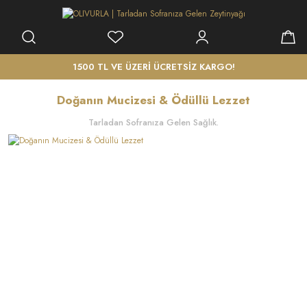
1500 TL VE ÜZERİ ÜCRETSİZ KARGO!
Doğanın Mucizesi & Ödüllü Lezzet
Tarladan Sofranıza Gelen Sağlık.