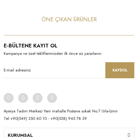
ÖNE ÇIKAN ÜRÜNLER
E-BÜLTENE KAYIT OL
Kampanya ve özel tekliflerimizden ilk önce siz yararlanın.
KAYDOL
Ayerya Tadım Merkezi Yeni mahalle Postane sokak No.7 Urla-İzmir
Tel:+90(549) 350 60 10 - +90(538) 945 78 39
OLIVURLA
Siyah Zeytin - Gemlik Varyetesi
KURUMSAL